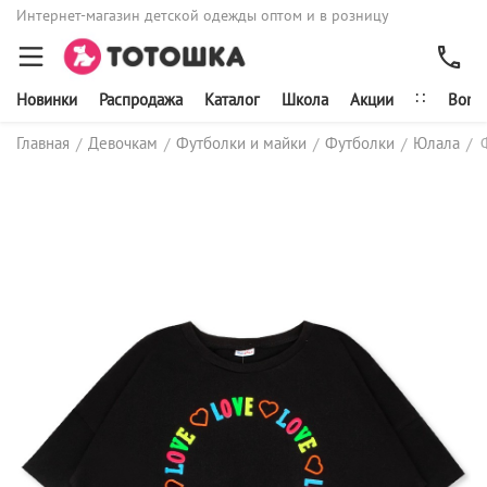
Интернет-магазин детской одежды оптом и в розницу
∷
Новинки
Распродажа
Каталог
Школа
Акции
Bonit
Главная
Девочкам
Футболки и майки
Футболки
Юлала
/
/
/
/
/