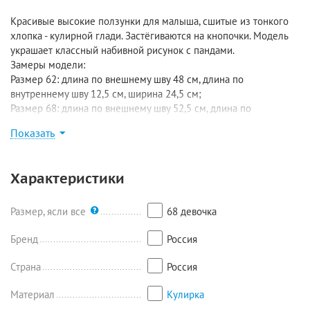
Красивые высокие ползунки для малыша, сшитые из тонкого
хлопка - кулирной глади. Застёгиваются на кнопочки. Модель
украшает классный набивной рисунок с пандами.
Замеры модели:
Размер 62: длина по внешнему шву 48 см, длина по
внутреннему шву 12,5 см, ширина 24,5 см;
Размер 68: длина по внешнему шву 52,5 см, длина по
внутреннему шву 14 см, ширина 27 см;
Показать
Размер 74: длина по внешнему шву 57 см, длина по
внутреннему шву 16 см, ширина 28 см.
Характеристики
Размер, ясли все
68 девочка
Бренд
Россия
Страна
Россия
Материал
Кулирка