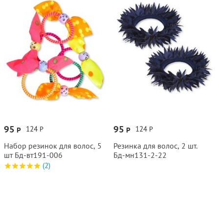
95
95
124
124
Р
Р
Р
Р
Набор резинок для волос, 5
Резинка для волос, 2 шт.
шт Бд‑вт191‑006
Бд‑мн131‑2‑22
(2)