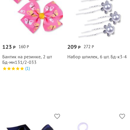
123
209
160
272
Р
Р
Р
Р
Бантик на резинке, 2 шт
Набор шпилек, 6 шт. Бд‑к3‑4
Бд‑мн131/2‑033
(1)