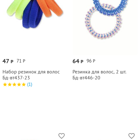
47
64
71
96
Р
Р
Р
Р
Набор резинок для волос
Резинка для волос, 2 шт.
Бд‑вт437‑23
Бд‑вт446‑20
(1)