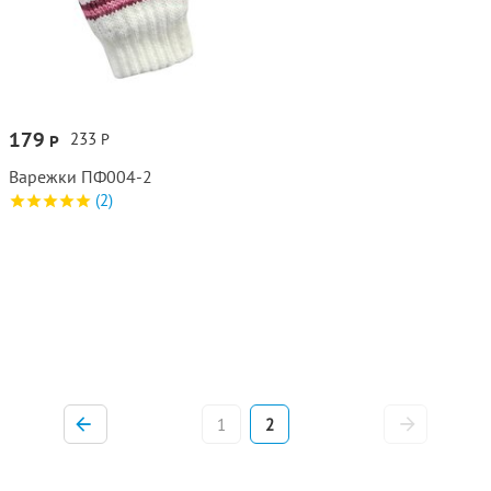
179
233
Р
Р
Варежки ПФ004‑2
(2)
1
2