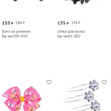
133
135
186
176
Р
Р
Р
Р
Бант на резинке
Сетка для волос
Бд‑мн200‑010
Бд‑мн05‑002