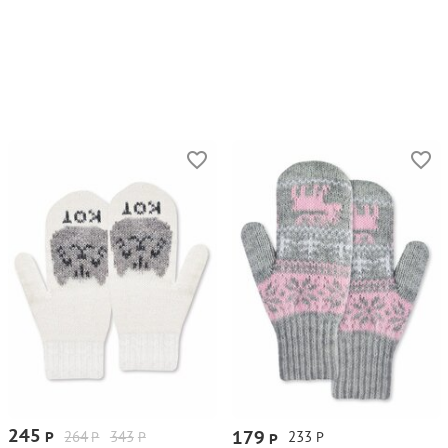
245
179
264
343
233
Р
Р
Р
Р
Р