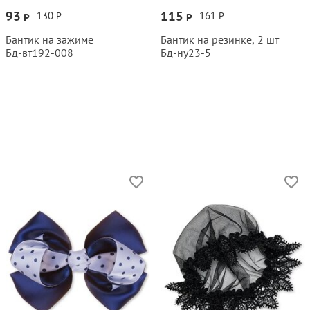
93
115
130
161
Р
Р
Р
Р
Бантик на зажиме
Бантик на резинке, 2 шт
Бд‑вт192‑008
Бд‑ну23‑5