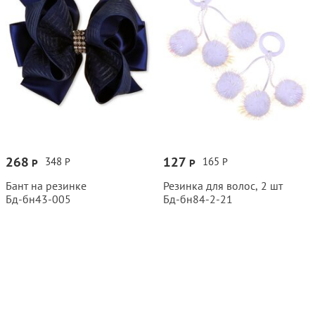
268
127
348
165
Р
Р
Р
Р
Бант на резинке
Резинка для волос, 2 шт
Бд‑бн43‑005
Бд‑бн84‑2‑21