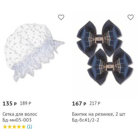
135
167
189
217
Р
Р
Р
Р
Сетка для волос
Бантик на резинке, 2 шт
Бд‑мн05‑003
Бд‑бс41/2‑2
(1)