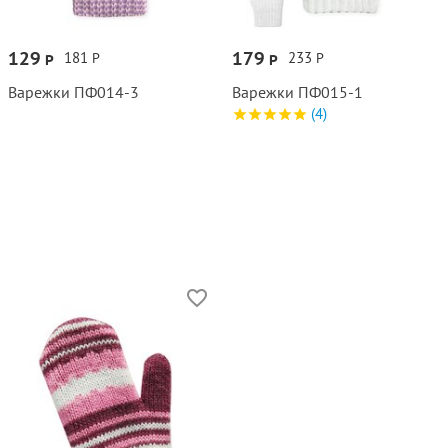
129
179
181
233
Р
Р
Р
Р
Варежки ПФ014‑3
Варежки ПФ015‑1
(4)