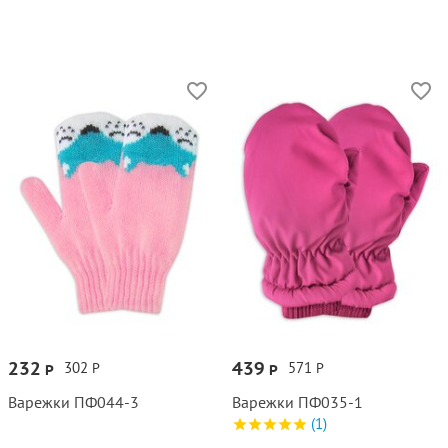
232
439
302
571
Р
Р
Р
Р
Варежки ПФ044‑3
Варежки ПФ035‑1
(1)