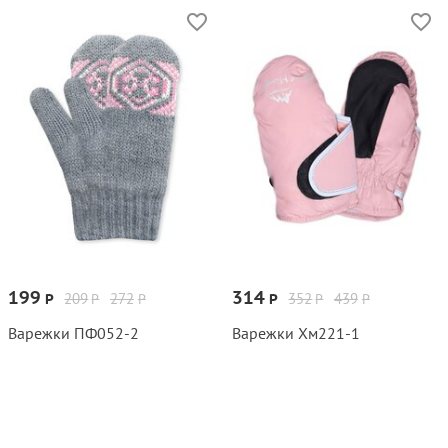
199
314
209
272
352
439
Р
Р
Р
Р
Р
Р
Варежки ПФ052‑2
Варежки Хм221‑1