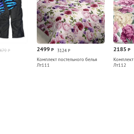
2499
2185
Р
Р
479
3124
Р
Р
Комплект постельного белья
Комплект
Лт111
Лт112