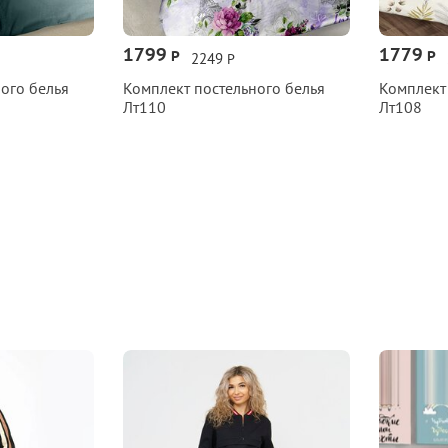
1799
1779
Р
Р
2249
Р
ого белья
Комплект постельного белья
Комплект
Лт110
Лт108