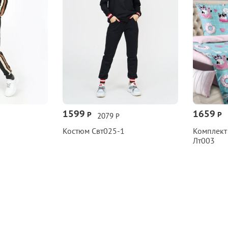
1599
1659
Р
Р
2079
Р
Костюм Свт025‑1
Комплект
Лт003