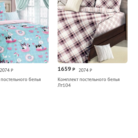
1659
Р
2074
2074
Р
Р
 постельного белья
Комплект постельного белья
Лт104