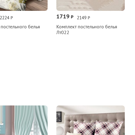
1719
Р
2224
2149
Р
Р
 постельного белья
Комплект постельного белья
Лт022