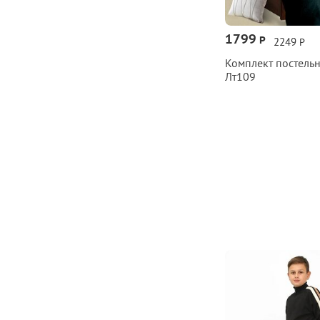
1799
Р
2249
Р
Комплект постельн
Лт109