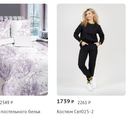
1739
Р
2349
2261
Р
Р
 постельного белья
Костюм Свт025‑2