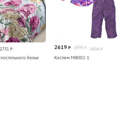
2619
2795
Р
Р
2731
3634
Р
Р
 постельного белья
Костюм МВ002‑1