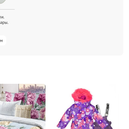
и.
вары.
ам