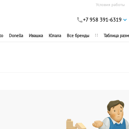
Условия работы
+7 958 391-6319
∷
to
Donella
Ивашка
Юлала
Все бренды
Таблица раз