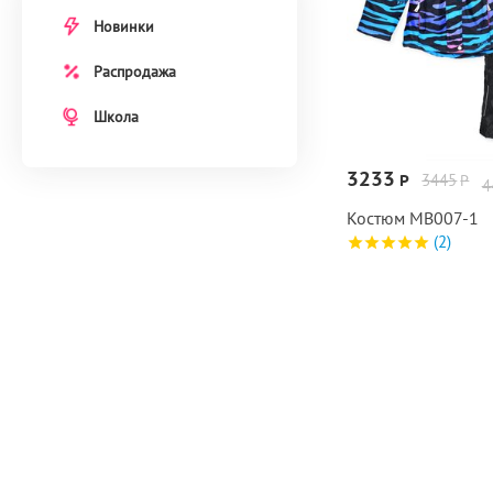
Новинки
Распродажа
Школа
3233
3445
Р
Р
4
Костюм МВ007‑1
(2)