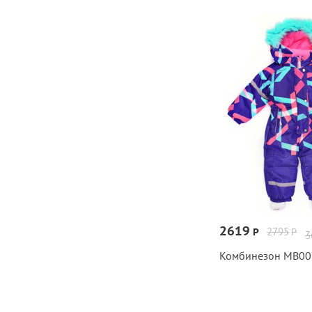
2619
2795
Р
Р
3
Комбинезон МВ00