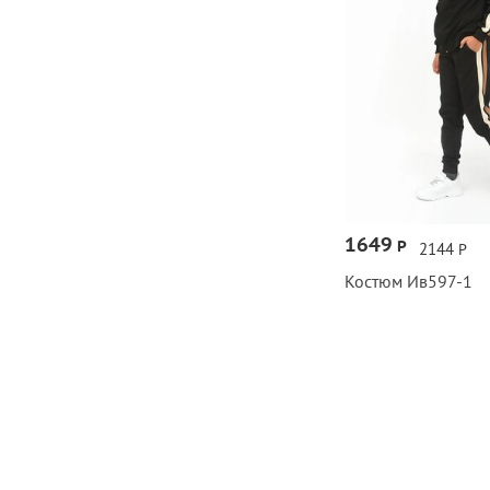
1649
Р
2144
Р
Костюм Ив597‑1