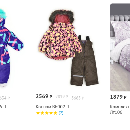
2569
1879
2819
Р
Р
Р
634
3665
Р
Р
5‑1
Костюм ВБ002‑1
Комплект
Лт106
(2)