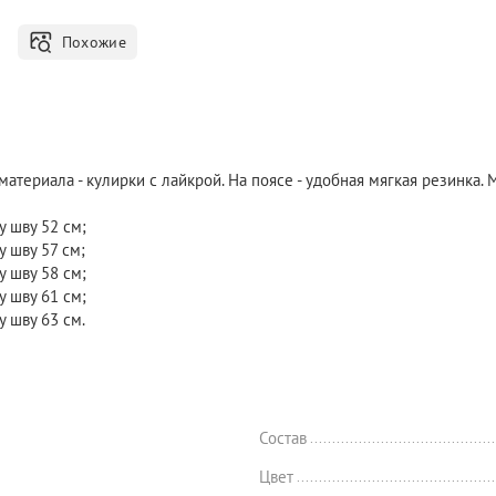
Похожие
атериала - кулирки с лайкрой. На поясе - удобная мягкая резинка.
у шву 52 см;
 шву 57 см;
у шву 58 см;
у шву 61 см;
 шву 63 см.
Состав
Цвет