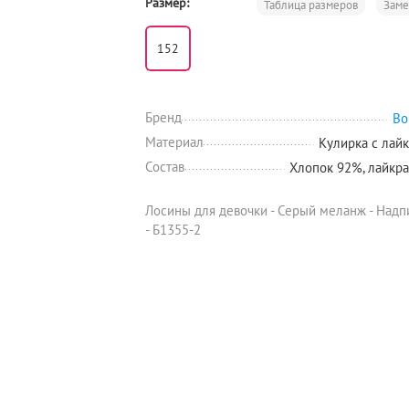
Размер:
Таблица размеров
Зам
152
Бренд
Bo
Материал
Кулирка с лай
Состав
Хлопок 92%, лайкр
Лосины для девочки - Серый меланж - Надп
- Б1355-2