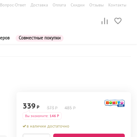
Вопрос-Ответ
Доставка
Оплата
Скидки
Отзывы
Контакты
меров
Совместные покупки
339
Р
373
485
Р
Р
Вы экономите:
146
Р
в наличии достаточно