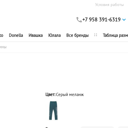
Условия работы
+7 958 391-6319
∷
to
Donella
Ивашка
Юлала
Все бренды
Таблица раз
ины
Цвет:
Серый меланж