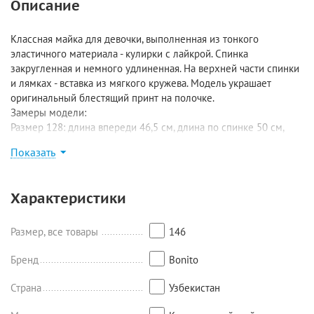
Описание
Классная майка для девочки, выполненная из тонкого
эластичного материала - кулирки с лайкрой. Спинка
закругленная и немного удлиненная. На верхней части спинки
и лямках - вставка из мягкого кружева. Модель украшает
оригинальный блестящий принт на полочке.
Замеры модели:
Размер 128: длина впереди 46,5 см, длина по спинке 50 см,
ширина 34,5 см;
Показать
Размер 134: длина впереди 48 см, длина по спинке 51 см,
ширина 35,5 см;
Размер 140: длина впереди 50 см, длина по спинке 54 см,
Характеристики
ширина 38,5 см;
Размер 146: длина впереди 52,5 см, длина по спинке 56,5 см,
ширина 40 см;
Размер, все товары
146
Размер 152: длина впереди 54,5 см, длина по спинке 58 см,
ширина 42 см.
Бренд
Bonito
Страна
Узбекистан