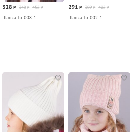
328
291
348
452
309
402
Р
Р
Р
Р
Р
Р
Шапка Тот008‑1
Шапка Тот002‑1