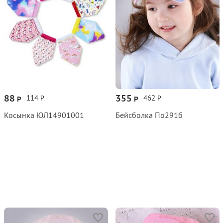
88
355
114
462
Р
Р
Р
Р
Косынка ЮЛ14901001
Бейсболка По291б