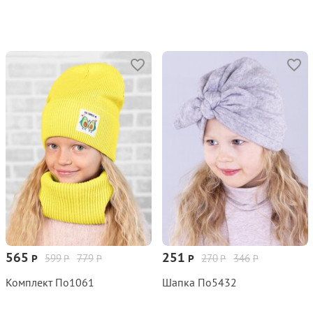
565
251
599
779
270
346
Р
Р
Р
Р
Р
Р
Комплект По1061
Шапка По5432