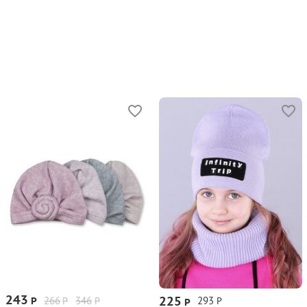
243
225
266
346
293
Р
Р
Р
Р
Р