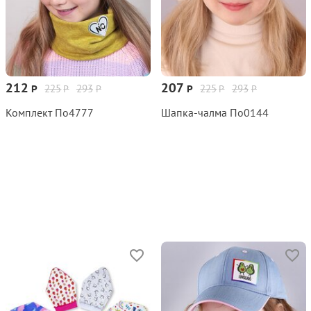
212
207
225
293
225
293
Р
Р
Р
Р
Р
Р
Комплект По4777
Шапка-чалма По0144