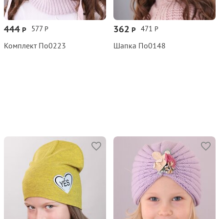
444
362
577
471
Р
Р
Р
Р
Комплект По0223
Шапка По0148