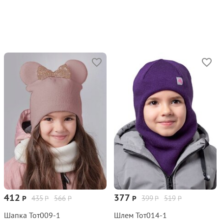
412
377
435
566
399
519
Р
Р
Р
Р
Р
Р
Шапка Тот009‑1
Шлем Тот014‑1