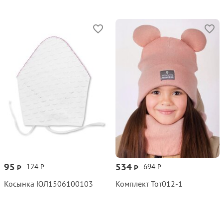
95
534
124
694
Р
Р
Р
Р
Косынка ЮЛ1506100103
Комплект Тот012‑1