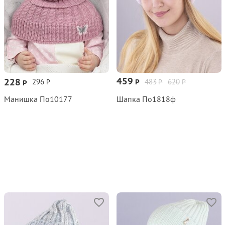
459
228
296
483
620
Р
Р
Р
Р
Р
Манишка По10177
Шапка По1818ф