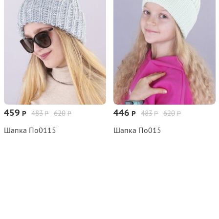
459
446
483
620
483
620
Р
Р
Р
Р
Р
Р
Шапка По0115
Шапка По015