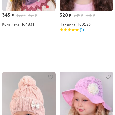
345
328
359
467
349
446
Р
Р
Р
Р
Р
Р
Комплект По4831
Панамка По0125
(1)