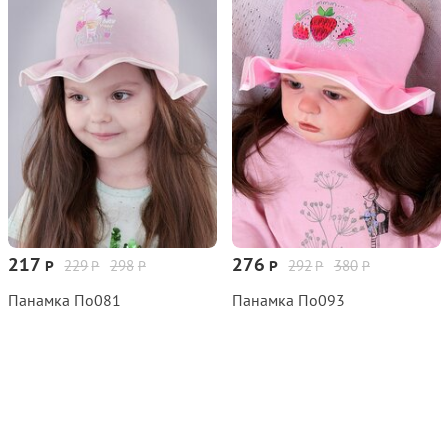
217
276
229
298
292
380
Р
Р
Р
Р
Р
Р
Панамка По081
Панамка По093