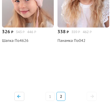
326
338
343
446
359
462
Р
Р
Р
Р
Р
Р
Шапка По4626
Панамка По042
1
2