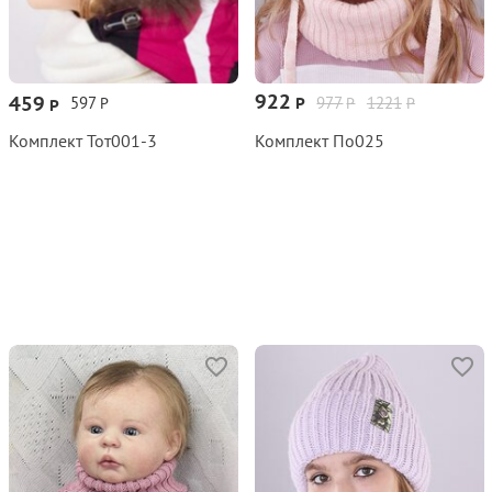
922
459
597
977
1221
Р
Р
Р
Р
Р
Комплект Тот001‑3
Комплект По025