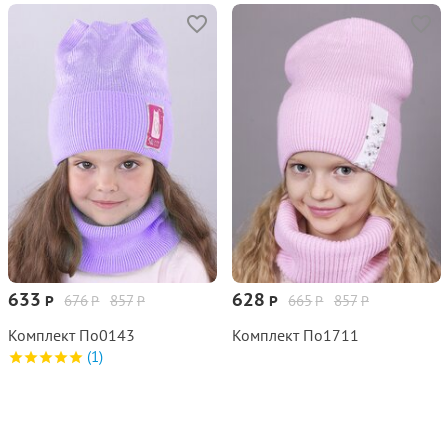
633
628
676
857
665
857
Р
Р
Р
Р
Р
Р
Комплект По0143
Комплект По1711
(1)