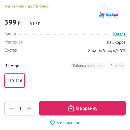
в наличии достаточно
399
Р
519
Р
Бренд
Юлала
Материал
Кашкорсе
Состав
Хлопок 95%, п/э 5%
Размер:
Таблица размеров
Замеры
110-116
+
−
В избранное