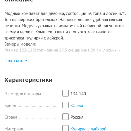
Модный комплект для девочки, состоящий из топа и лосин 3/4.
Топ на широких бретельках. На поясе лосин - удобная мягкая
резинка. Модель украшает симпатичный набивной рисунок по
всему изделию. Комплект сшит из тонкого эластичного
трикотажа - кулирки с лайкрой.
Замеры модели:
Размер 122-128: топ - длина 28,5 см, ширина 29 см, лосины -
длина по внешнему шву 50,5 см, длина по внутреннему шву 32
Показать
см;
Размер 134-140: топ - длина 29,5 см, ширина 30,5 см, лосины -
длина 53,5/35 см;
Характеристики
Размер 140-146: топ - длина 31 см, ширина 33 см, лосины -
длина 58,5/38,5 см;
Размер 152-158: топ - длина 34 см, ширина 34,5 см, лосины -
Размер, все товары
134-140
длина 65/44 см.
Бренд
Юлала
Страна
Россия
Материал
Кулирка с лайкрой