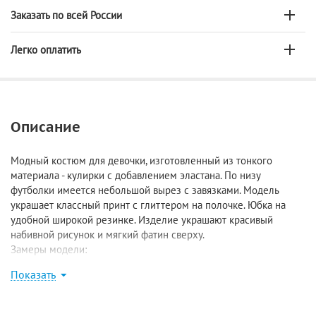
Заказать по всей России
Легко оплатить
Описание
Модный костюм для девочки, изготовленный из тонкого
материала - кулирки с добавлением эластана. По низу
футболки имеется небольшой вырез с завязками. Модель
украшает классный принт с глиттером на полочке. Юбка на
удобной широкой резинке. Изделие украшают красивый
набивной рисунок и мягкий фатин сверху.
Замеры модели:
Размер 92: футболка: длина 34 см, ширина 23 см, юбка: длина
Показать
24 см;
Размер 98: футболка: длина 35,5 см, ширина 25 см, юбка: длина
25,5 см;