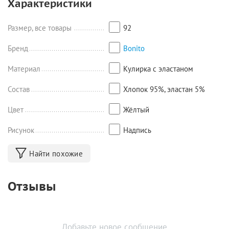
Характеристики
Размер 104: футболка: длина 38 см, ширина 27,5 см, юбка:
длина 26,5 см;
Размер 110: футболка: длина 39 см, ширина 28 см, юбка: длина
Размер, все товары
92
28 см;
Размер 116: футболка: длина 42 см, ширина 30 см, юбка: длина
Бренд
Bonito
29 см.
Материал
Кулирка с эластаном
Состав
Хлопок 95%, эластан 5%
Цвет
Жёлтый
Рисунок
Надпись
Найти похожие
Отзывы
Добавьте новое сообщение