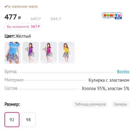
в наличии мало
477
Р
649
844
Р
Р
Вы экономите:
367
Р
Цвет:
Жёлтый
Бренд
Bonito
Материал
Кулирка с эластаном
Состав
Хлопок 95%, эластан 5%
Размер:
Таблица размеров
Замеры
92
98