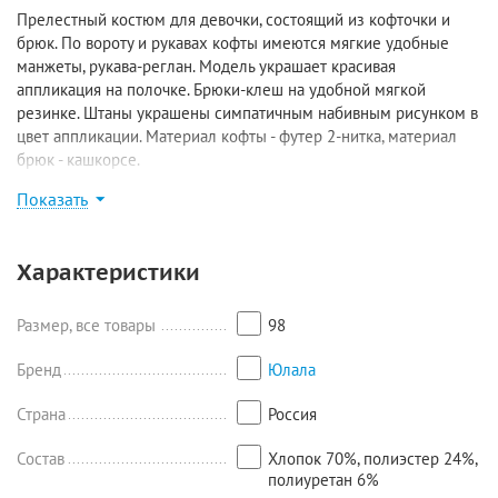
Прелестный костюм для девочки, состоящий из кофточки и
брюк. По вороту и рукавах кофты имеются мягкие удобные
манжеты, рукава-реглан. Модель украшает красивая
аппликация на полочке. Брюки-клеш на удобной мягкой
резинке. Штаны украшены симпатичным набивным рисунком в
цвет аппликации. Материал кофты - футер 2-нитка, материал
брюк - кашкорсе.
Замеры модели:
Показать
Размер 92: кофта - длина 36,5 см, ширина 37,5 см, рукав 21 см,
лосины - длина по внешнему шву 54 см, длина по внутреннему
шву 37 см;
Характеристики
Размер 98: кофта - длина 38 см, ширина 39 см, рукав 22,5 см,
лосины - длина 57,5/40 см;
Размер 104: кофта - длина 39 см, ширина 40 см, рукав 23,5 см,
Размер, все товары
98
лосины - длина 62/43 см;
Размер 110: кофта - длина 39,5 см, ширина 41 см, рукав 26 см,
Бренд
Юлала
лосины - длина 66/47 см;
Страна
Россия
Размер 116: кофта - длина 41,5 см, ширина 42 см, рукав 27,5 см,
лосины - длина 70/51 см;
Состав
Хлопок 70%, полиэстер 24%,
Размер 122: кофта - длина 44 см, ширина 42,5 см, рукав 30 см,
полиуретан 6%
лосины - длина 73/53 см.