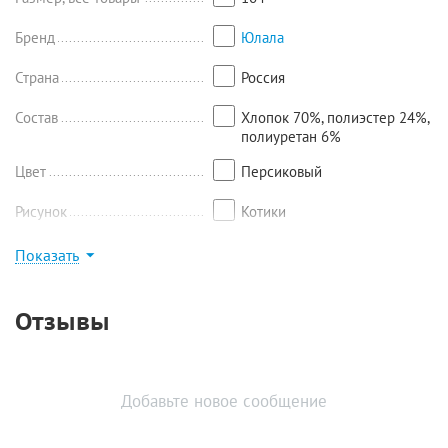
Размер 110: кофта - длина 39,5 см, ширина 41 см, рукав 26 см,
лосины - длина 66/47 см;
Бренд
Юлала
Размер 116: кофта - длина 41,5 см, ширина 42 см, рукав 27,5 см,
Страна
Россия
лосины - длина 70/51 см;
Размер 122: кофта - длина 44 см, ширина 42,5 см, рукав 30 см,
Состав
Хлопок 70%, полиэстер 24%,
лосины - длина 73/53 см.
полиуретан 6%
Цвет
Персиковый
Рисунок
Котики
Показать
Найти похожие
Отзывы
Добавьте новое сообщение