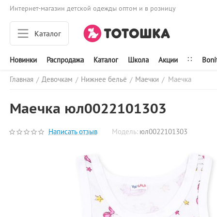
Интернет-магазин детской одежды оптом и в розницу
Каталог
∷
Новинки
Распродажа
Каталог
Школа
Акции
Boni
Главная
Девочкам
Нижнее бельё
Маечки
Маечка
/
/
/
/
Маечка юл0022101303
Написать отзыв
Модель:
юл0022101303