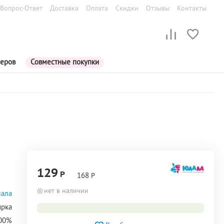
Вопрос-Ответ
Доставка
Оплата
Скидки
Отзывы
Контакты
меров
Совместные покупки
129
Р
168
Р
нет в наличии
ала
ирка
100%