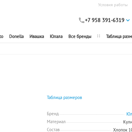
Условия работы
+7 958 391-6319
∷
to
Donella
Ивашка
Юлала
Все бренды
Таблица раз
Таблица размеров
Бренд
Юл
Материал
Кул
Состав
Хлопок 