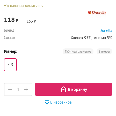
в наличии достаточно
118
Р
153
Р
Бренд
Donella
Состав
Хлопок 95%, эластан 5%
Размер:
Таблица размеров
Замеры
4-5
+
−
В избранное