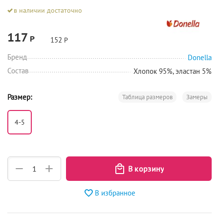
в наличии достаточно
117
Р
152
Р
Бренд
Donella
Состав
Хлопок 95%, эластан 5%
Размер:
Таблица размеров
Замеры
4-5
+
−
В избранное