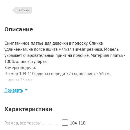
Котики
Описание
Симпатичное платье для девочки в полоску. Спинка
удлинённая, на поясе вшита мягкая зиг-заг резинка. Модель
украшает очаровательный принт на полочке. Материал платья -
100% хлопок, кулирка.
Замеры модели:
Размер 104-110: длина спереди 52 см, по спинке 56 см,
ширина 33 см;
Размер 110-116: длина 58,5/63 см, ширина 36 см;
Показать
Размер 122-128: длина 65/68 см, ширина 37 см;
Размер 134-140: длина 71/75 см, ширина 40 см.
Характеристики
Размер, все товары
104-110