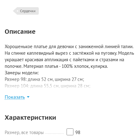
Сердечки
Описание
Хорошенькое платье для девочки с заниженной линией талии.
На спинке каплевидный вырез с застёжкой на пуговку. Модель
украшает красивая аппликация с пайетками и стразами на
полочке. Материал платья - 100% хлопок, кулирка.
Замеры модели:
Размер 98: длина 52 см, ширина 27 см;
Размер 104: длина 55,5 см, ширина 28 см;
Размер 110: длина 59 см, ширина 30 см;
Показать
Размер 116: длина 59 см, ширина 30,5 см;
Размер 122: длина 65 см, ширина 32 см;
Размер 128: длина 66 см, ширина 33 см;
Характеристики
Размер 134: длина 72,5 см, ширина 34 см.
Размер, все товары
98