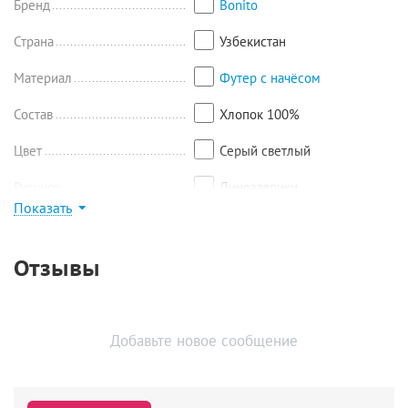
см, брюки - длина 73/49 см.
Бренд
Bonito
Страна
Узбекистан
Материал
Футер с начёсом
Состав
Хлопок 100%
Цвет
Серый светлый
Рисунок
Динозаврики
Показать
Найти похожие
Отзывы
Добавьте новое сообщение