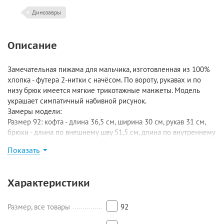
Динозавры
Описание
Замечательная пижама для мальчика, изготовленная из 100%
хлопка - футера 2-нитки с начёсом. По вороту, рукавах и по
низу брюк имеется мягкие трикотажные манжеты. Модель
украшает симпатичный набивной рисунок.
Замеры модели:
Размер 92: кофта - длина 36,5 см, ширина 30 см, рукав 31 см,
брюки - длина по внешнему шву 51,5 см, длина по внутреннему
шву 31 см;
Показать
Размер 98: кофта - длина 38 см, ширина 31 см, рукав 33 см,
брюки - длина 56,5/36,5 см;
Размер 104: кофта - длина 41 см, ширина 32,5 см, рукав 35 см,
Характеристики
брюки - длина 60,5/39,5 см;
Размер 110: кофта - длина 42,5 см, ширина 33,5 см, рукав 38,5
см, брюки - длина 68/45 см;
Размер, все товары
92
Размер 116: кофта - длина 45,5 см, ширина 34,5 см, рукав 40,5