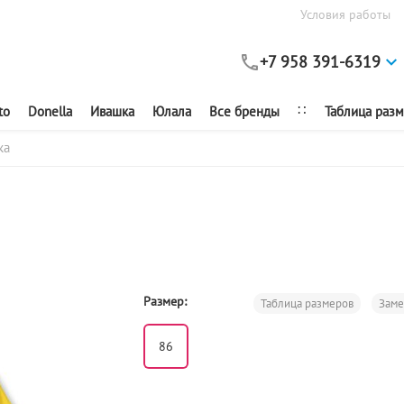
Условия работы
+7 958 391-6319
∷
to
Donella
Ивашка
Юлала
Все бренды
Таблица раз
ка
Размер:
Таблица размеров
Зам
86