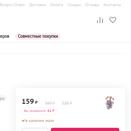
Вопрос-Ответ
Доставка
Оплата
Скидки
Отзывы
Контакты
меров
Совместные покупки
еры
159
Р
169
220
Р
Р
Вы экономите:
61
Р
в наличии мало