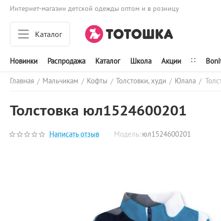
Интернет-магазин детской одежды оптом и в розницу
Каталог
∷
Новинки
Распродажа
Каталог
Школа
Акции
Boni
Главная
Мальчикам
Кофты
Толстовки, худи
Юлала
Толс
/
/
/
/
/
Толстовка юл1524600201
Написать отзыв
Модель:
юл1524600201