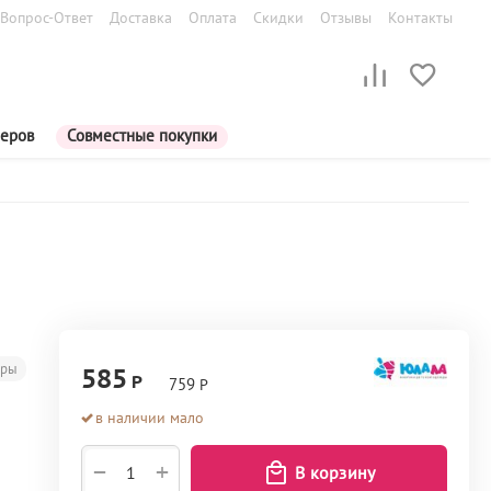
Вопрос-Ответ
Доставка
Оплата
Скидки
Отзывы
Контакты
меров
Совместные покупки
еры
585
Р
759
Р
в наличии мало
+
−