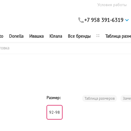
Условия работы
+7 958 391-6319
∷
to
Donella
Ивашка
Юлала
Все бренды
Таблица раз
товка
Размер:
Таблица размеров
Зам
92-98