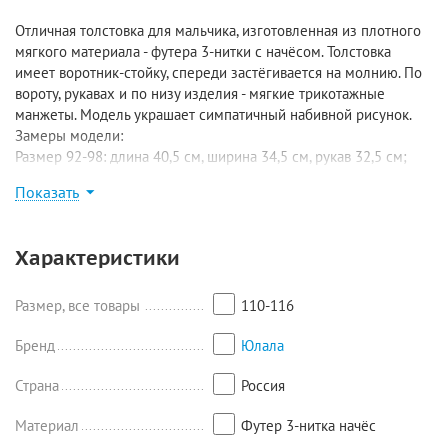
Отличная толстовка для мальчика, изготовленная из плотного
мягкого материала - футера 3-нитки с начёсом. Толстовка
имеет воротник-стойку, спереди застёгивается на молнию. По
вороту, рукавах и по низу изделия - мягкие трикотажные
манжеты. Модель украшает симпатичный набивной рисунок.
Замеры модели:
Размер 92-98: длина 40,5 см, ширина 34,5 см, рукав 32,5 см;
Размер 104-110: длина 44 см, ширина 37,5 см, рукав 36,5 см;
Показать
Размер 110-116: длина 46 см, ширина 39 см, рукав 40 см;
Размер 122-128: длина 51,5 см, ширина 41 см, рукав 44 см.
Характеристики
Размер, все товары
110-116
Бренд
Юлала
Страна
Россия
Материал
Футер 3-нитка начёс