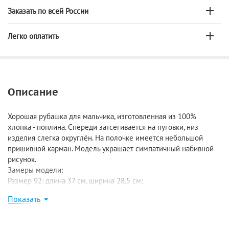
Заказать по всей России
Легко оплатить
Описание
Хорошая рубашка для мальчика, изготовленная из 100%
хлопка - поплина. Спереди затсёгивается на пуговки, низ
изделия слегка округлён. На полочке имеется небольшой
пришивной карман. Модель украшает симпатичный набивной
рисунок.
Замеры модели:
Размер 92: длина 37 см, ширина 28,5 см;
Размер 98: длина 38 см, ширина 29 см;
Показать
Размер 104: длина 40,5 см, ширина 31 см;
Размер 110: длина 43 см, ширина 32 см;
Размер 116: длина 46 см, ширина 34 см.