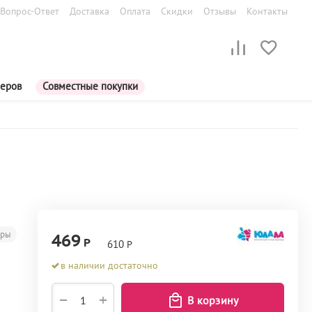
Вопрос-Ответ
Доставка
Оплата
Скидки
Отзывы
Контакты
меров
Совместные покупки
еры
469
Р
610
Р
в наличии достаточно
+
−