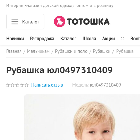
Интернет-магазин детской одежды оптом и в розницу
Каталог
∷
Новинки
Распродажа
Каталог
Школа
Акции
Boni
Главная
Мальчикам
Рубашки и поло
Рубашки
Рубашка
/
/
/
/
Рубашка юл0497310409
Написать отзыв
Модель:
юл0497310409