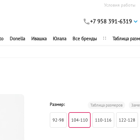
Условия работы
+7 958 391-6319
∷
to
Donella
Ивашка
Юлала
Все бренды
Таблица раз
Размер:
Таблица размеров
Зам
92-98
104-110
110-116
122-128