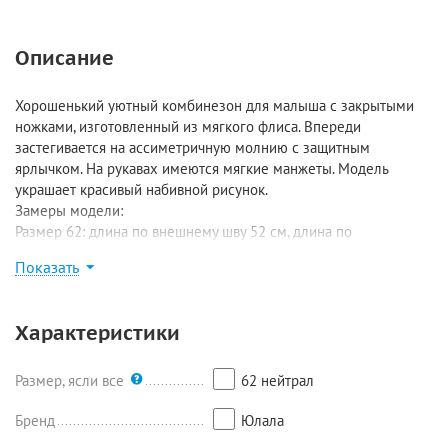
Описание
Хорошенький уютный комбинезон для малыша с закрытыми
ножками, изготовленный из мягкого флиса. Впереди
застегивается на ассиметричную молнию с защитным
ярлычком. На рукавах имеются мягкие манжеты. Модель
украшает красивый набивной рисунок.
Замеры модели:
Размер 62: длина по внешнему шву 52 см, длина по
внутреннему шву 15 см, ширина 24 см, рукав 20 см;
Показать
Размер 68: длина по внешнему шву 56 см, длина по
внутреннему шву 15,5 см, ширина 26,5 см, рукав 21 см;
Размер 74: длина по внешнему шву 62 см, длина по
Характеристики
внутреннему шву 20 см, ширина 29 см, рукав 25 см;
Размер 80-86: длина по внешнему шву 68 см, длина по
внутреннему шву 22 см, ширина 30 см, рукав 27 см.
Размер, ясли все
62 нейтрал
Бренд
Юлала