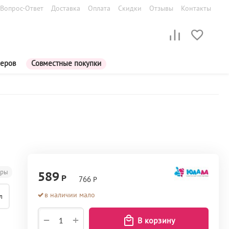
Вопрос-Ответ
Доставка
Оплата
Скидки
Отзывы
Контакты
меров
Совместные покупки
еры
589
Р
766
Р
в наличии мало
л
+
−