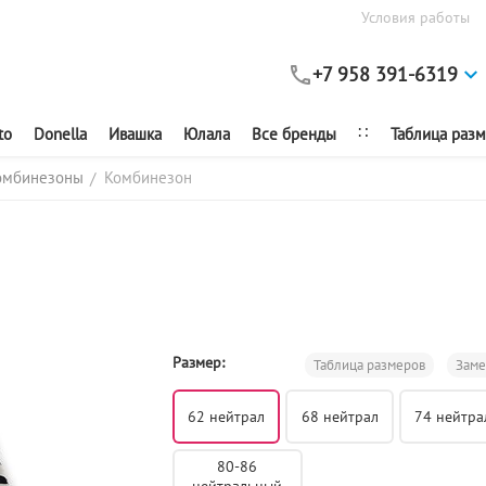
Условия работы
+7 958 391-6319
∷
to
Donella
Ивашка
Юлала
Все бренды
Таблица раз
омбинезоны
Комбинезон
/
Размер:
Таблица размеров
Зам
62 нейтрал
68 нейтрал
74 нейтра
80-86