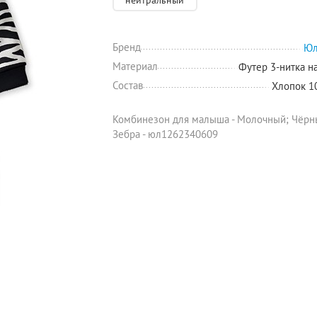
нейтральный
Бренд
Юл
Материал
Футер 3-нитка н
Состав
Хлопок 
Комбинезон для малыша - Молочный; Чёрны
Зебра - юл1262340609