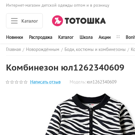
Интернет-магазин детской одежды оптом и в розницу
Каталог
∷
Новинки
Распродажа
Каталог
Школа
Акции
Boni
Главная
Новорождённым
Боди, костюмы и комбинезоны
К
/
/
/
Комбинезон юл1262340609
Написать отзыв
Модель:
юл1262340609