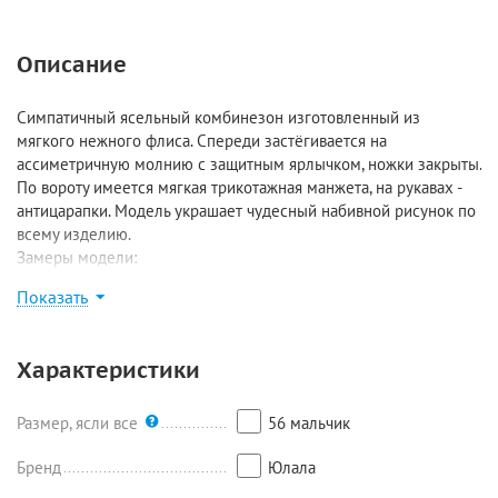
Описание
Симпатичный ясельный комбинезон изготовленный из
мягкого нежного флиса. Спереди застёгивается на
ассиметричную молнию с защитным ярлычком, ножки закрыты.
По вороту имеется мягкая трикотажная манжета, на рукавах -
антицарапки. Модель украшает чудесный набивной рисунок по
всему изделию.
Замеры модели:
Размер 56: длина по внешнему шву 48 см, длина по
Показать
внутреннему шву 13 см, ширина 23 см, рукав 22,5 см;
Размер 62: длина по внешнему шву 53,5 см, длина по
внутреннему шву 13 см, ширина 23 см, рукав 25 см;
Характеристики
Размер 68: длина по внешнему шву 58 см, длина по
внутреннему шву 15 см, ширина 26,5 см, рукав 26,5 см;
Размер 74: длина по внешнему шву 60 см, длина по
Размер, ясли все
56 мальчик
внутреннему шву 17 см, ширина 28 см, рукав 28 см;
Бренд
Юлала