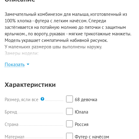
Замечательный комбинезон для малыша, изготовленный из
100% хлопка - футера с легким начёсом. Спереди
застёгивается на потайную молнию до пяточки с защитным
ярлычком., по вороту, рукавах - мягкие трикотажные манжеты.
Модель украшает симпатичный набивной рисунок.
У маленьких размеров швы выполнены наружу.
Замеры модели:
Размер 62: длина по внешнему шву 53 см, длина по
Показать
внутреннему шву 17 см, ширина 26 см, рукав 21 см;
Размер 68: длина по внешнему шву 55 см, длина по
внутреннему шву 17,5 см, ширина 27 см, рукав 23,5 см;
Характеристики
Размер 74: длина по внешнему шву 60 см, длина по
внутреннему шву 19 см, ширина 28 см, рукав 26 см.
Размер, ясли все
68 девочка
Бренд
Юлала
Страна
Россия
Материал
Футер с начёсом