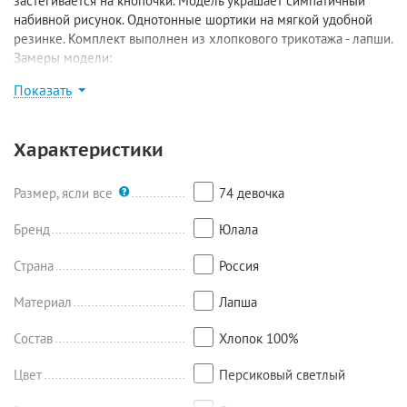
застёгивается на кнопочки. Модель украшает симпатичный
набивной рисунок. Однотонные шортики на мягкой удобной
резинке. Комплект выполнен из хлопкового трикотажа - лапши.
Замеры модели:
Размер 74: футболка - длина 30 см, ширина 24,5 см, шорты -
Показать
длина по внешнему шву 23,5 см, длина по внутреннему шву 6
см;
Размер 80-86: футболка - длина 34 см, ширина 27,5 см, шорты -
Характеристики
длина 26/6,5 см;
Размер 92-98: футболка - длина 39 см, ширина 28 см, шорты -
длина 26,5/7 см.
Размер, ясли все
74 девочка
Бренд
Юлала
Страна
Россия
Материал
Лапша
Состав
Хлопок 100%
Цвет
Персиковый светлый