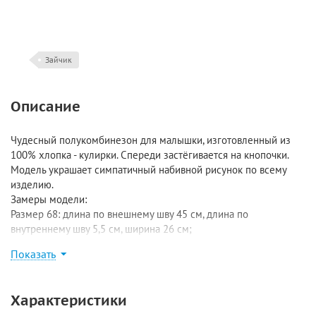
Зайчик
Описание
Чудесный полукомбинезон для малышки, изготовленный из
100% хлопка - кулирки. Спереди застёгивается на кнопочки.
Модель украшает симпатичный набивной рисунок по всему
изделию.
Замеры модели:
Размер 68: длина по внешнему шву 45 см, длина по
внутреннему шву 5,5 см, ширина 26 см;
Размер 74: длина по внешнему шву 47 см, длина по
Показать
внутреннему шву 6 см, ширина 27 см;
Размер 80-86: длина по внешнему шву 49 см, длина по
внутреннему шву 6 см, ширина 29,5 см;
Характеристики
Размер 92-98: длина по внешнему шву 51 см, длина по