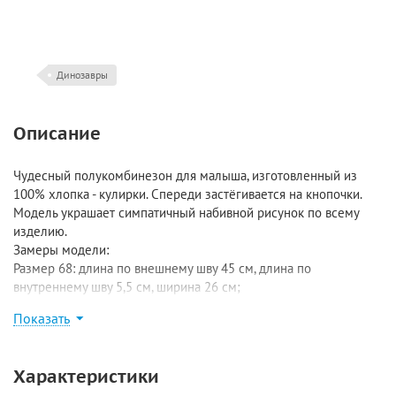
Динозавры
Описание
Чудесный полукомбинезон для малыша, изготовленный из
100% хлопка - кулирки. Спереди застёгивается на кнопочки.
Модель украшает симпатичный набивной рисунок по всему
изделию.
Замеры модели:
Размер 68: длина по внешнему шву 45 см, длина по
внутреннему шву 5,5 см, ширина 26 см;
Размер 74: длина по внешнему шву 47 см, длина по
Показать
внутреннему шву 6 см, ширина 27 см;
Размер 80-86: длина по внешнему шву 49 см, длина по
внутреннему шву 6 см, ширина 29,5 см;
Характеристики
Размер 92-98: длина по внешнему шву 51 см, длина по