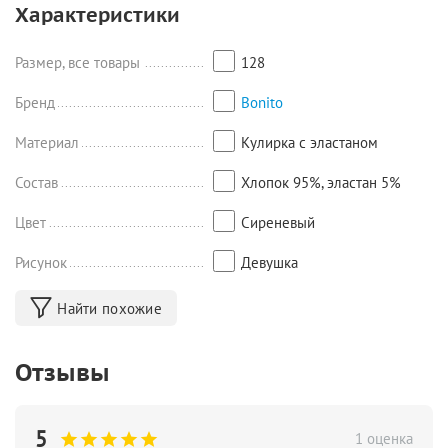
Характеристики
длина 64/40 см;
Размер 140: футболка - длина 46,5 см, ширина 36,5 см, брюки -
длина 69/43 см;
Размер, все товары
128
Размер 146: футболка - длина 50,5 см, ширина 38 см, брюки -
длина 72/46 см;
Бренд
Bonito
Размер 152: футболка - длина 52,5 см, ширина 40 см, брюки -
Материал
Кулирка с эластаном
длина 75/47,5 см.
Состав
Хлопок 95%, эластан 5%
Цвет
Сиреневый
Рисунок
Девушка
Найти похожие
Отзывы
5
1 оценка