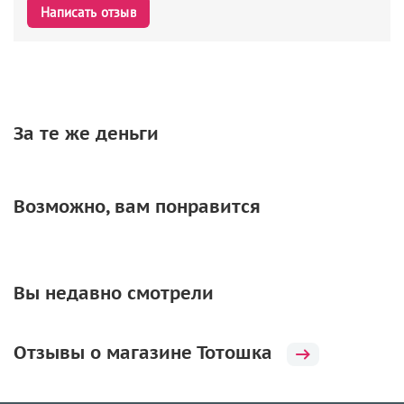
Написать отзыв
Е
Щ
А
Н
И
За те же деньги
Н
О
В
Возможно, вам понравится
А
Вы недавно смотрели
Отзывы о магазине Тотошка