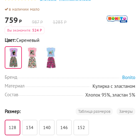
в наличии мало
759
Р
987
1283
Р
Р
Вы экономите:
524
Р
Цвет:
Сиреневый
Бренд
Bonito
Материал
Кулирка с эластаном
Состав
Хлопок 95%, эластан 5%
Размер:
Таблица размеров
Замеры
128
134
140
146
152