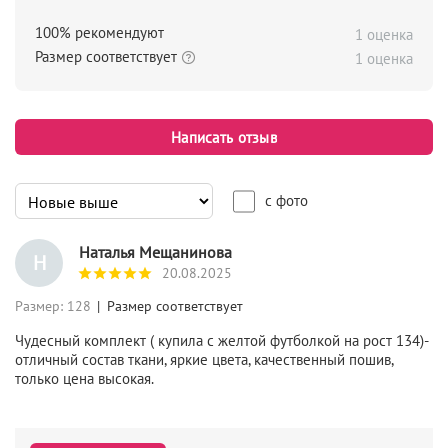
100%
рекомендуют
1 оценка
Размер соответствует
1 оценка
Написать отзыв
с фото
Наталья Мещанинова
Н
20.08.2025
А
Размер: 128
| Размер соответствует
Т
А
Чудесный комплект ( купила с желтой футболкой на рост 134)-
отличный состав ткани, яркие цвета, качественный пошив,
Л
только цена высокая.
Ь
Я
М