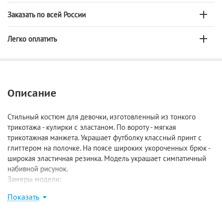
Заказать по всей России
Легко оплатить
Описание
Стильный костюм для девочки, изготовленный из тонкого
трикотажа - кулирки с эластаном. По вороту - мягкая
трикотажная манжета. Украшает футболку классный принт с
глиттером на полочке. На поясе широких укороченных брюк -
широкая эластичная резинка. Модель украшает симпатичный
набивной рисунок.
Замеры модели:
Размер 128: футболка - длина 44 см, ширина 33,5 см, брюки -
Показать
длина по внешнему шву 59 см, длина по внутреннему шву 36
см;
Размер 134: футболка - длина 45,5 см, ширина 36 см, брюки -