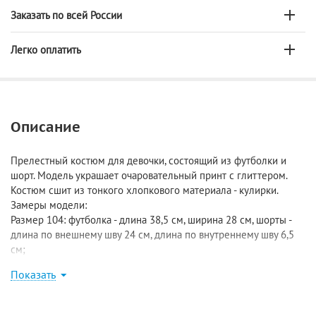
Заказать по всей России
Легко оплатить
Описание
Прелестный костюм для девочки, состоящий из футболки и
шорт. Модель украшает очаровательный принт с глиттером.
Костюм сшит из тонкого хлопкового материала - кулирки.
Замеры модели:
Размер 104: футболка - длина 38,5 см, ширина 28 см, шорты -
длина по внешнему шву 24 см, длина по внутреннему шву 6,5
см;
Размер 110: футболка - длина 42 см, ширина 28,5 см, шорты -
Показать
длина 24,5/7,5 см;
Размер 116: футболка - длина 44,5 см, ширина 30,5 см, шорты -
длина 28/8 см;