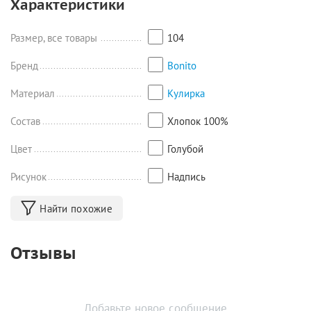
Характеристики
Размер 122: футболка - длина 46,5 см, ширина 32,5 см, шорты -
длина 30/9 см;
Размер 128: футболка - длина 47,5 см, ширина 34 см, шорты -
Размер, все товары
104
длина 32/10,5 см.
Бренд
Bonito
Материал
Кулирка
Состав
Хлопок 100%
Цвет
Голубой
Рисунок
Надпись
Найти похожие
Отзывы
Добавьте новое сообщение