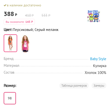
в наличии достаточно
388
Р
410
533
Р
Р
Вы экономите:
145
Р
Цвет:
Персиковый; Серый меланж
Бренд
Baby Style
Материал
Кулирка
Состав
Хлопок 100%
Размер:
Таблица размеров
Замеры
98