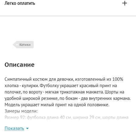
Легко оплатить
Котики
Описание
Симпатичный костюм для девочки, изготовленный из 100%
хлопка - кулирки. Футболку украшает красивый принт на
полочке, по вороту - мягкая трикотажная манжета. Шорты на
удобной широкой резинке, по бокам - два внутренних кармана.
Модель украшает милый принт на одной половинке.
Замеры модели:
Размер 92: футболка длина 40 см, ширина 29 см, шорты длина
по наружному шву 20,5 см, по внутреннему шву 4,5 см;
Показать
Размер 98: футболка длина 42 см, ширина 31 см, шорты длина