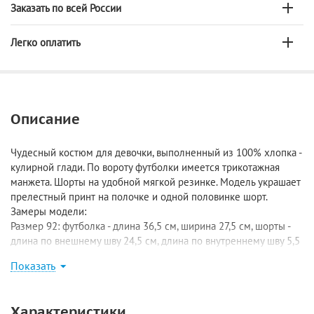
Заказать по всей России
Легко оплатить
Описание
Чудесный костюм для девочки, выполненный из 100% хлопка -
кулирной глади. По вороту футболки имеется трикотажная
манжета. Шорты на удобной мягкой резинке. Модель украшает
прелестный принт на полочке и одной половинке шорт.
Замеры модели:
Размер 92: футболка - длина 36,5 см, ширина 27,5 см, шорты -
длина по внешнему шву 24,5 см, длина по внутреннему шву 5,5
см;
Показать
Размер 98: футболка - длина 38,5 см, ширина 30 см, шорты -
длина 25/6 см;
Размер 104: футболка - длина 41 см, ширина 30,5 см, шорты -
Характеристики