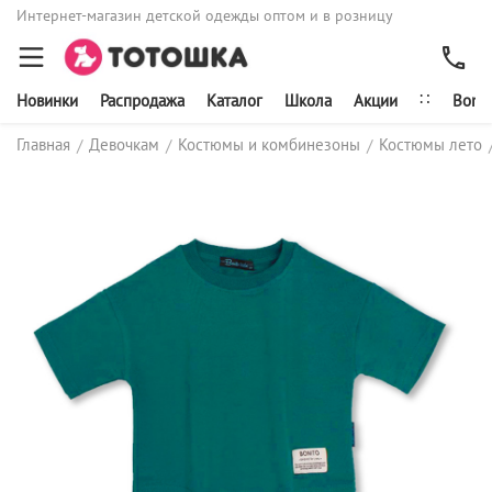
Интернет-магазин детской одежды оптом и в розницу
∷
Новинки
Распродажа
Каталог
Школа
Акции
Bonit
Главная
Девочкам
Костюмы и комбинезоны
Костюмы лето
/
/
/