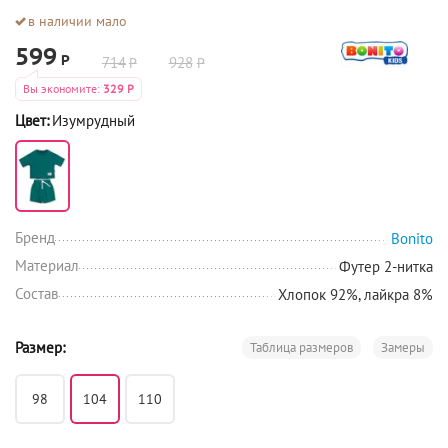
в наличии мало
599
Р
714
928
Р
Р
Вы экономите:
329
Р
Цвет:
Изумрудный
Бренд
Bonito
Материал
Футер 2-нитка
Состав
Хлопок 92%, лайкра 8%
Размер:
Таблица размеров
Замеры
98
104
110