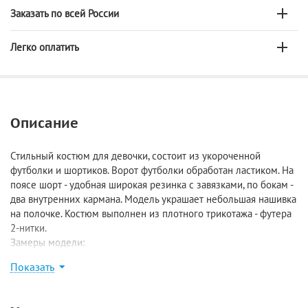
Заказать по всей России
Легко оплатить
Описание
Стильный костюм для девочки, состоит из укороченной
футболки и шортиков. Ворот футболки обработан ластиком. На
поясе шорт - удобная широкая резинка с завязками, по бокам -
два внутренних кармана. Модель украшает небольшая нашивка
на полочке. Костюм выполнен из плотного трикотажа - футера
2-нитки.
Замеры модели:
Размер 98: футболка - длина 34 см, ширина 33 см, шорты -
Показать
длина по внешнему шву 25,5 см, длина по внутреннему шву 8,5
см;
Размер 104: футболка - длина 35 см, ширина 34 см, шорты -