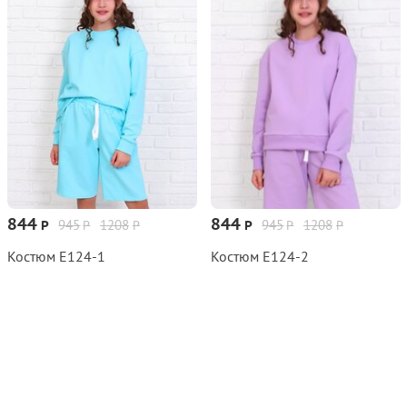
844
844
945
1208
945
1208
Р
Р
Р
Р
Р
Р
Костюм Е124‑1
Костюм Е124‑2