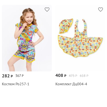
408
282
367
475
618
Р
Р
Р
Р
Р
Костюм Ро257‑1
Комплект Дц004‑4