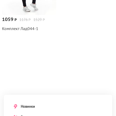
1059
1176
1529
Р
Р
Р
Комплект Лад044‑1
Новинки