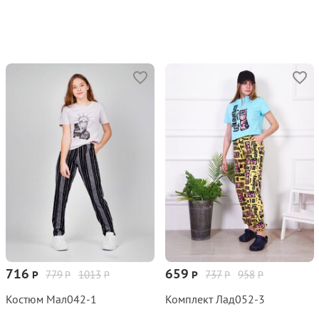
716
659
779
1013
737
958
Р
Р
Р
Р
Р
Р
Костюм Мал042‑1
Комплект Лад052‑3