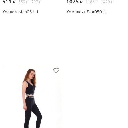
511
1075
559
727
1186
1429
Р
Р
Р
Р
Р
Р
Костюм Мал031‑1
Комплект Лад050‑1