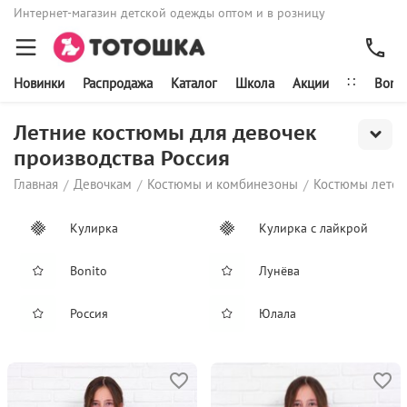
Интернет-магазин детской одежды оптом и в розницу
∷
Новинки
Распродажа
Каталог
Школа
Акции
Bonit
Летние костюмы для девочек
производства Россия
Главная
Девочкам
Костюмы и комбинезоны
Костюмы лето
/
/
/
Кулирка
Кулирка с лайкрой
Bonito
Лунёва
Россия
Юлала