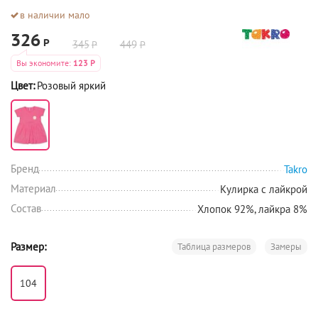
в наличии мало
326
Р
345
449
Р
Р
Вы экономите:
123
Р
Цвет:
Розовый яркий
Бренд
Takro
Материал
Кулирка с лайкрой
Состав
Хлопок 92%, лайкра 8%
Размер:
Таблица размеров
Замеры
104