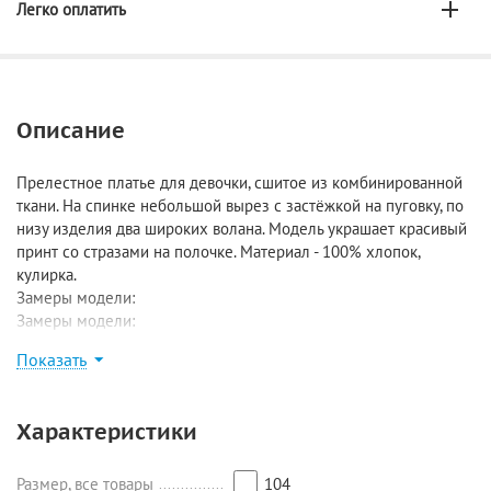
Легко оплатить
Описание
Прелестное платье для девочки, сшитое из комбинированной
ткани. На спинке небольшой вырез с застёжкой на пуговку, по
низу изделия два широких волана. Модель украшает красивый
принт со стразами на полочке. Материал - 100% хлопок,
кулирка.
Замеры модели:
Замеры модели:
Размер 104: длина 53 см, ширина 29 см;
Показать
Размер 110: длина 57 см, ширина 31 см;
Размер 116: длина 61 см, ширина 31 см;
Размер 122: длина 65 см, ширина 33,5 см;
Характеристики
Размер 128: длина 67 см, ширина 34 см;
Размер 134: длина 71 см, ширина 35 см.
Размер, все товары
104