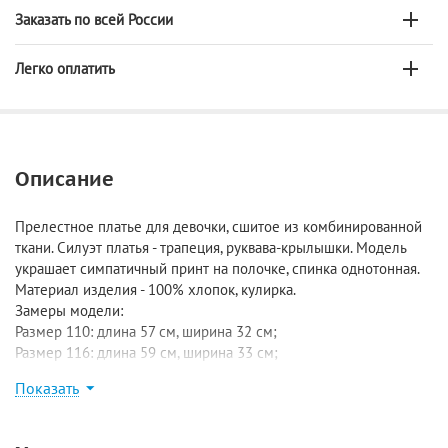
Заказать по всей России
Легко оплатить
Описание
Прелестное платье для девочки, сшитое из комбинированной
ткани. Силуэт платья - трапеция, руквава-крылышки. Модель
украшает симпатичный принт на полочке, спинка однотонная.
Материал изделия - 100% хлопок, кулирка.
Замеры модели:
Размер 110: длина 57 см, ширина 32 см;
Размер 116: длина 59 см, ширина 33 см;
Размер 122: длина 62 см, ширина 34 см;
Показать
Размер 128: длина 65 см, ширина 35 см;
Размер 134: длина 67 см, ширина 36 см.