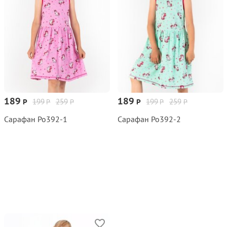
189
189
199
259
199
259
Р
Р
Р
Р
Р
Р
Сарафан Ро392‑1
Сарафан Ро392‑2