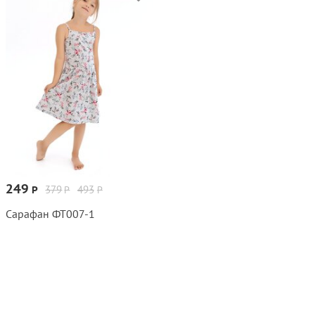
249
379
493
Р
Р
Р
Сарафан ФТ007‑1