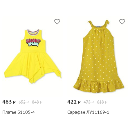
463
422
652
848
475
618
Р
Р
Р
Р
Р
Р
Платье Б1105‑4
Сарафан ЛУ11169‑1