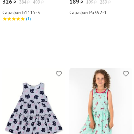
326
189
384
499
199
259
Р
Р
Р
Р
Р
Р
Сарафан Б1115‑3
Сарафан Ро392‑1
(1)