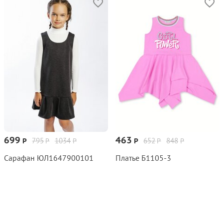
699
463
795
1034
652
848
Р
Р
Р
Р
Р
Р
Сарафан ЮЛ1647900101
Платье Б1105‑3