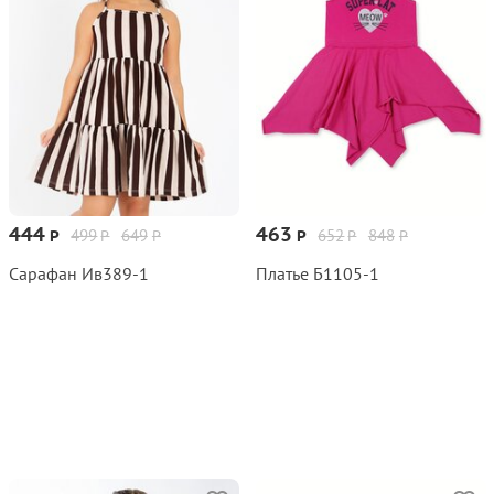
444
463
499
649
652
848
Р
Р
Р
Р
Р
Р
Сарафан Ив389‑1
Платье Б1105‑1