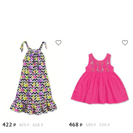
422
468
475
618
599
779
Р
Р
Р
Р
Р
Р