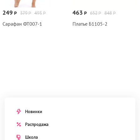
249
463
379
493
652
848
Р
Р
Р
Р
Р
Р
Сарафан ФТ007‑1
Платье Б1105‑2
Новинки
Распродажа
Школа