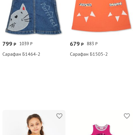
799
679
1039
883
Р
Р
Р
Р
Сарафан Б1464‑2
Сарафан Б1505‑2