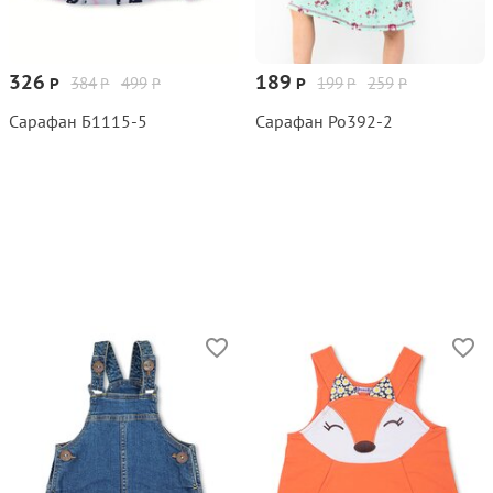
326
189
384
499
199
259
Р
Р
Р
Р
Р
Р
Сарафан Б1115‑5
Сарафан Ро392‑2