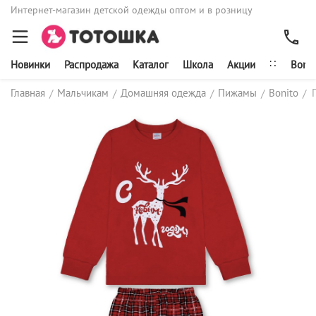
Интернет-магазин детской одежды оптом и в розницу
∷
Новинки
Распродажа
Каталог
Школа
Акции
Bonit
Главная
Мальчикам
Домашняя одежда
Пижамы
Bonito
/
/
/
/
/