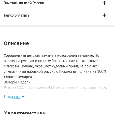
Заказать по всей России
Легко оплатить
Описание
Хорошенькая детская пижама в новогодней тематике. По
вороту, на рукавах и по низу брюк - мягкие трикотажные
манжеты. Полочку украшает чудесный принт, на брюках -
симпатичный набивной рисунок. Пижама выполнена из 100%
хлопка - кулирки.
Замеры модели:
Размер 122: кофта - длина 45,5 см, ширина 34 см, рукав 43 см,
брюки - длина по внешнему шву 72 см, длина по внутреннему
Показать
шву 47,5 см;
Размер 128: кофта - длина 49,5 см, ширина 34,5 см, рукав 46 см,
брюки - длина 78/52 см;
Характеристики