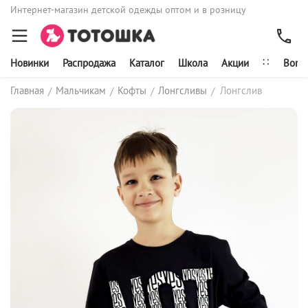
Интернет-магазин детской одежды оптом и в розницу
∷
Новинки
Распродажа
Каталог
Школа
Акции
Bonit
Главная
Мальчикам
Кофты
Лонгсливы
Лонгслив
/
/
/
/