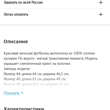
Заказать по всей России
Легко оплатить
Описание
Красивая женская футболка, выполнена из 100% хлопка -
кулирки. По вороту - мягкая трикотажная манжета. Модель
украшает симпатичный принт на полочке.
Замеры модели:
Размер 44: длина 64 см, ширина 46,5 см;
Размер 46: длина 65 см, ширина 49 см;
Размер 48: длина 66,5 см, ширина 52 см;
Размер 50: длина 67,5 см, ширина 52,5 см;
Показать
Размер 52: длина 68 см, ширина 55 см;
Размер 54: длина 70 см, ширина 57 см.
Характеристики