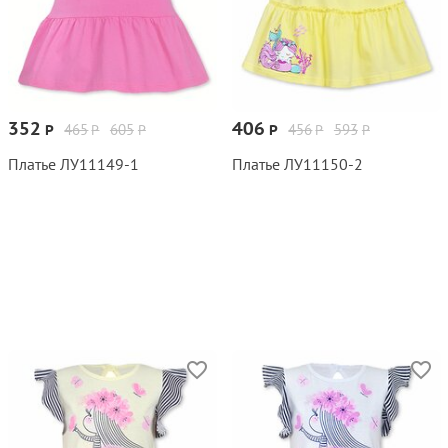
352
406
465
605
456
593
Р
Р
Р
Р
Р
Р
Платье ЛУ11149‑1
Платье ЛУ11150‑2