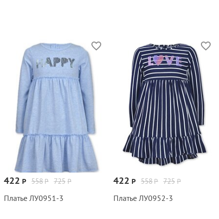
422
422
558
725
558
725
Р
Р
Р
Р
Р
Р
Платье ЛУ0951‑3
Платье ЛУ0952‑3