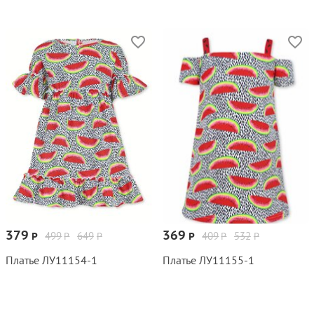
379
369
499
649
409
532
Р
Р
Р
Р
Р
Р
Платье ЛУ11154‑1
Платье ЛУ11155‑1