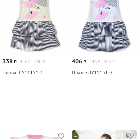
338
406
446
580
446
593
Р
Р
Р
Р
Р
Р
Платье ЛУ11151‑1
Платье ЛУ11151‑2