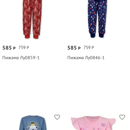
585
585
759
759
Р
Р
Р
Р
Пижама Лу0859‑1
Пижама Лу0846‑1