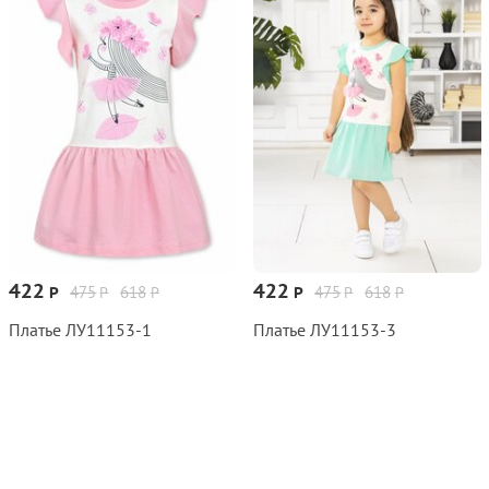
422
422
475
618
475
618
Р
Р
Р
Р
Р
Р
Платье ЛУ11153‑1
Платье ЛУ11153‑3