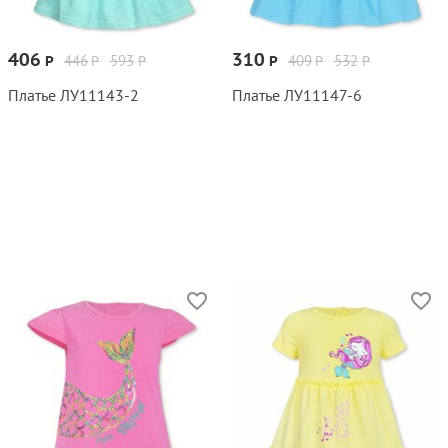
406
310
446
593
409
532
Р
Р
Р
Р
Р
Р
Платье ЛУ11143‑2
Платье ЛУ11147‑6