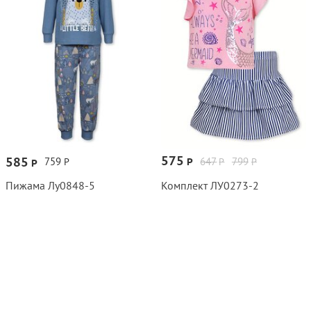
575
585
759
647
799
Р
Р
Р
Р
Р
Пижама Лу0848‑5
Комплект ЛУ0273‑2