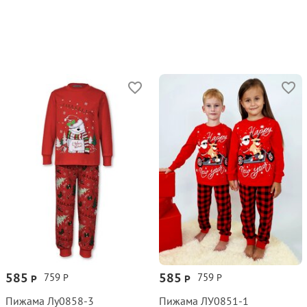
585
585
759
759
Р
Р
Р
Р
Пижама Лу0858‑3
Пижама ЛУ0851‑1