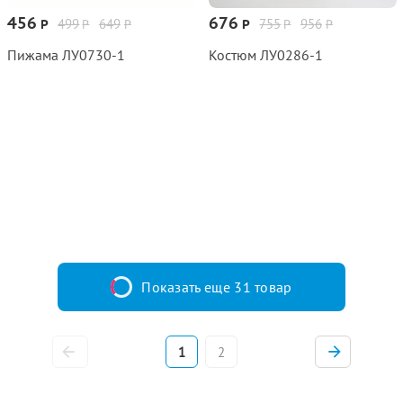
456
676
499
649
755
956
Р
Р
Р
Р
Р
Р
Пижама ЛУ0730‑1
Костюм ЛУ0286‑1
Показать еще 31 товар
1
2