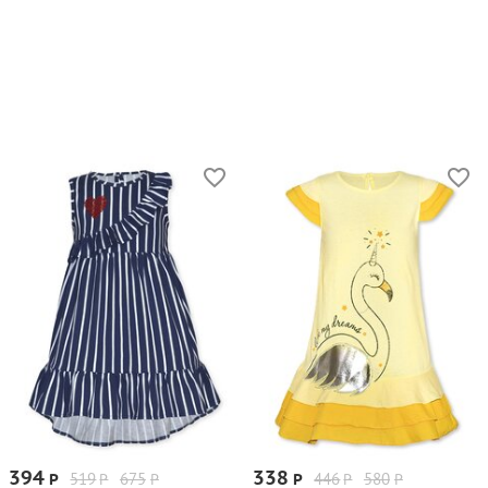
394
338
519
675
446
580
Р
Р
Р
Р
Р
Р