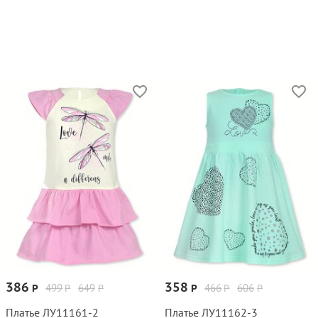
386
358
499
649
466
606
Р
Р
Р
Р
Р
Р
Платье ЛУ11161‑2
Платье ЛУ11162‑3