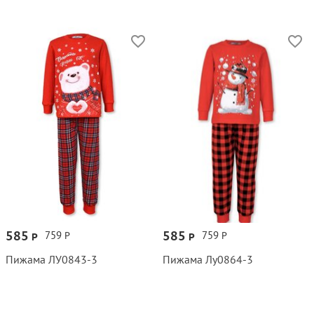
585
585
759
759
Р
Р
Р
Р
Пижама ЛУ0843‑3
Пижама Лу0864‑3