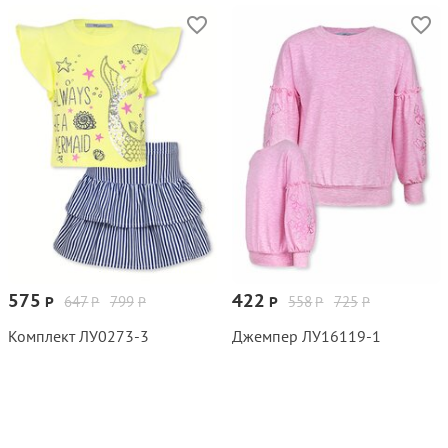
575
422
647
799
558
725
Р
Р
Р
Р
Р
Р
Комплект ЛУ0273‑3
Джемпер ЛУ16119‑1