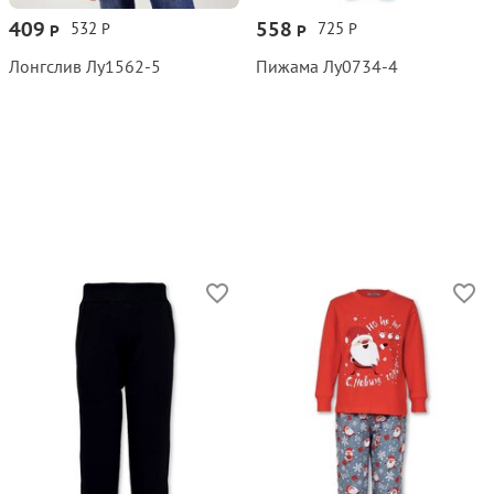
409
558
532
725
Р
Р
Р
Р
Лонгслив Лу1562‑5
Пижама Лу0734‑4