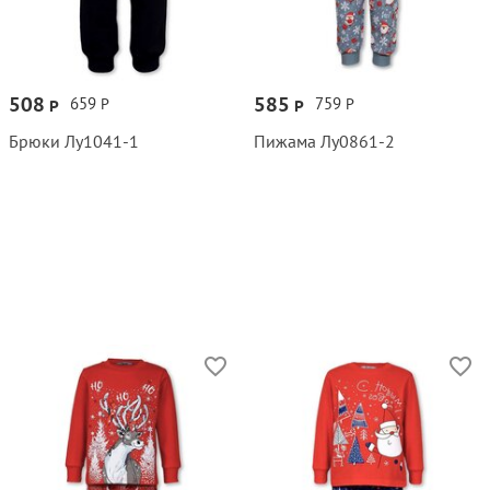
508
585
659
759
Р
Р
Р
Р
Брюки Лу1041‑1
Пижама Лу0861‑2