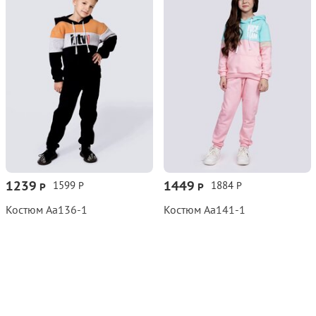
1239
1449
1599
1884
Р
Р
Р
Р
Костюм Аа136‑1
Костюм Аа141‑1