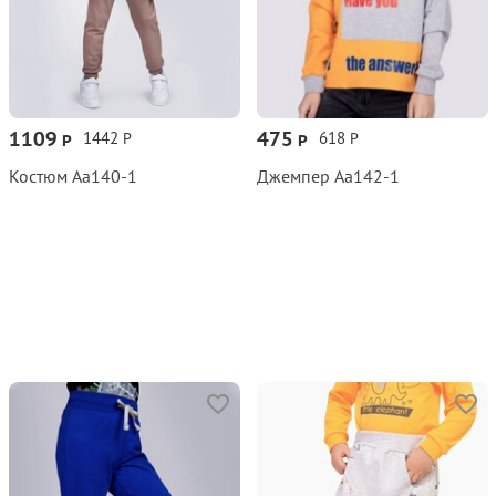
1109
475
1442
618
Р
Р
Р
Р
Костюм Аа140‑1
Джемпер Аа142‑1