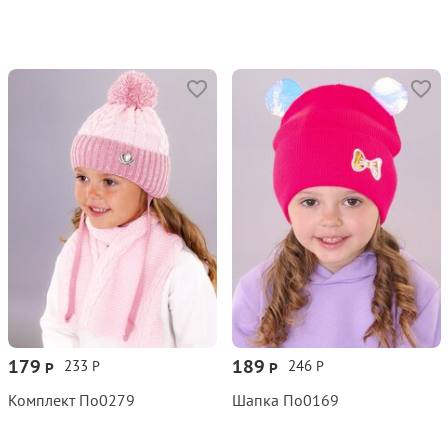
179
189
233
246
Р
Р
Р
Р
Комплект По0279
Шапка По0169