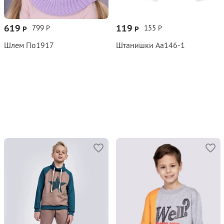
619
119
799
155
Р
Р
Р
Р
Шлем По1917
Штанишки Аа146‑1