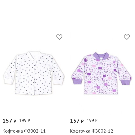
157
157
199
199
Р
Р
Р
Р
Кофточка ФЗ002‑11
Кофточка ФЗ002‑12