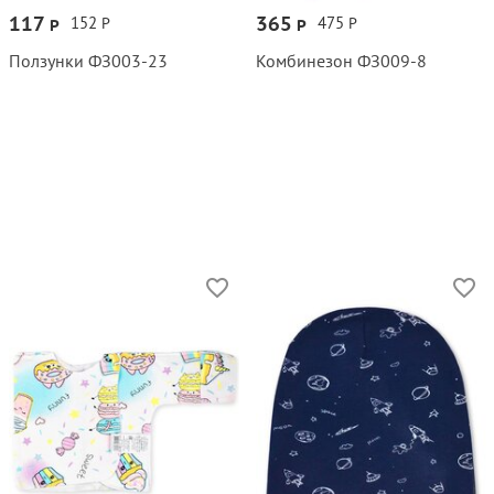
117
365
152
475
Р
Р
Р
Р
Ползунки ФЗ003‑23
Комбинезон ФЗ009‑8