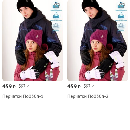
459
459
597
597
Р
Р
Р
Р
Перчатки По030п‑1
Перчатки По030п‑2