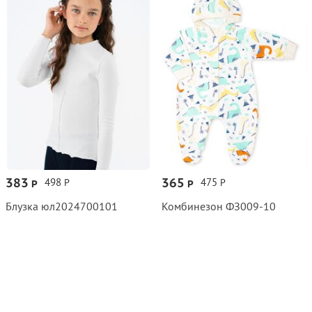
383
365
498
475
Р
Р
Р
Р
Блузка юл2024700101
Комбинезон ФЗ009‑10