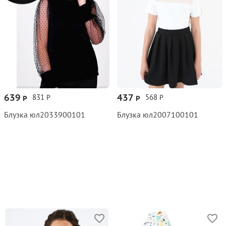
639
437
831
568
Р
Р
Р
Р
Блузка юл2033900101
Блузка юл2007100101