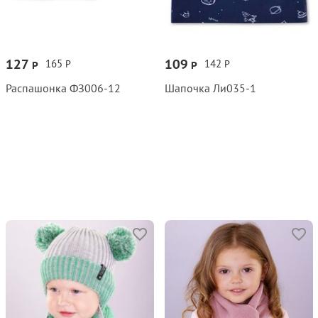
127
109
165
142
Р
Р
Р
Р
Распашонка ФЗ006‑12
Шапочка Ли035‑1