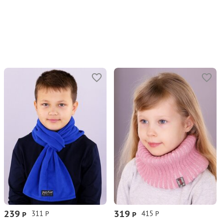
239
319
311
415
Р
Р
Р
Р