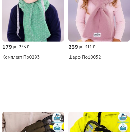
179
239
233
311
Р
Р
Р
Р
Комплект По0293
Шарф По10052