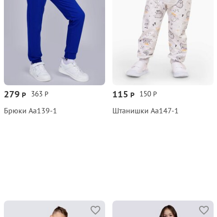
279
115
363
150
Р
Р
Р
Р
Брюки Аа139‑1
Штанишки Аа147‑1