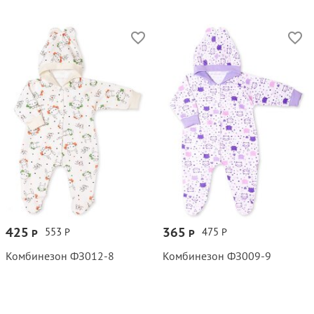
425
365
553
475
Р
Р
Р
Р
Комбинезон ФЗ012‑8
Комбинезон ФЗ009‑9