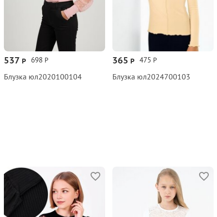
537
365
698
475
Р
Р
Р
Р
Блузка юл2020100104
Блузка юл2024700103